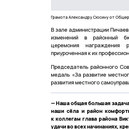
Грамота Александру Сюсину от Общер
В зале администрации Пичаев
изменений в районный бю
церемония награждения ру
приуроченная к их профессио
Председатель районного Сов
медаль «За развитие местно
развития местного самоуправ
— Наша общая большая задача
наши сёла и район комфорт
к коллегам глава района Ви
удачи во всех начинаниях, кр