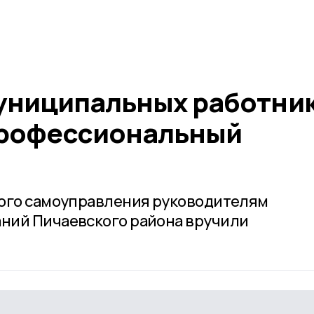
униципальных работни
профессиональный
ного самоуправления руководителям
ний Пичаевского района вручили