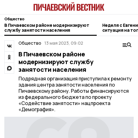
Общество
В Пичаевском районе модернизируют
Неделя с Евген
службу занятости населения
ситуация на то
городе и приор
Общество
13 мая 2023, 09:02
В Пичаевском районе
модернизируют службу
занятости населения
Подрядная организация приступила к ремонту
здания центра занятости населения по
Пичаевскому району. Работы финансируются
из федерального бюджета по проекту
«Содействие занятости» нацпроекта
«Демография».