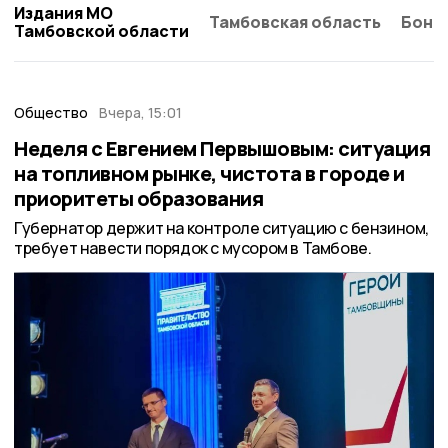
Издания МО
Тамбовская область
Бонд
Тамбовской области
Общество
Вчера, 15:01
Неделя с Евгением Первышовым: ситуация
на топливном рынке, чистота в городе и
приоритеты образования
Губернатор держит на контроле ситуацию с бензином,
требует навести порядок с мусором в Тамбове.