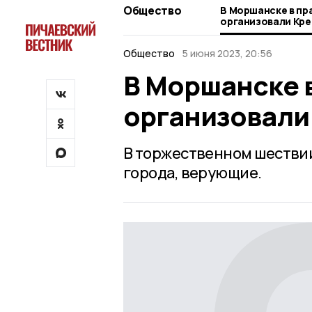
Общество
В Моршанске в пр
организовали Кре
Общество
5 июня 2023, 20:56
В Моршанске 
организовали
В торжественном шествии
города, верующие.