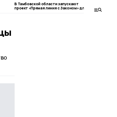
В Тамбовской области запускают
За полгод
проект «Прямая линия с Законом» для
дозвонить
ветеранов СВО
миллионов
ицы
тво