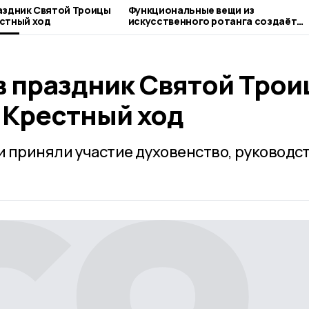
аздник Святой Троицы
Функциональные вещи из
стный ход
искусственного ротанга создаёт
жительница Пичаева
в праздник Святой Тро
 Крестный ход
 приняли участие духовенство, руководс