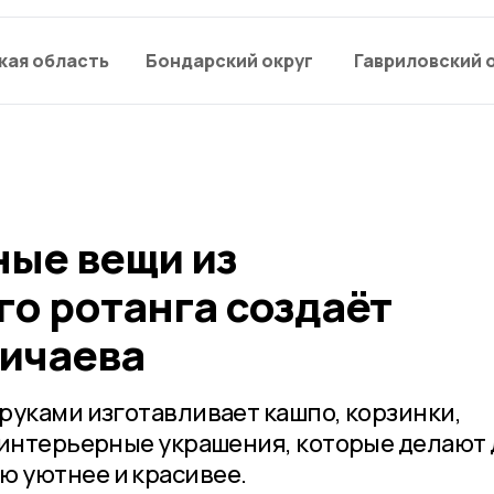
кая область
Бондарский округ
Гавриловский 
ые вещи из
го ротанга создаёт
ичаева
руками изготавливает кашпо, корзинки,
 интерьерные украшения, которые делают 
 уютнее и красивее.