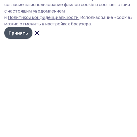
«Прямая линия с Законом» для ветеранов
согласие на использование файлов cookie в соответствии
с настоящим уведомлением
СВО
и
Политикой конфиденциальности.
Использование «cookie»
Филиал фонда «Защитники Отечества» организует
можно отменить в настройках браузера.
приёмы прокуроров во всех муниципалитетах 6 августа
Принять
в 14:00.
Фото: Диана Яшина