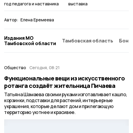
год педагога и наставника
выставка
Автор:
Елена Еремеева
Издания МО
Тамбовская область
Бонд
Тамбовской области
Общество
Сегодня, 08:21
Функциональные вещи из искусственного
ротанга создаёт жительница Пичаева
Татьяна Шамаева своими руками изготавливает кашпо,
корзинки, подставки для растений, интерьерные
украшения, которые делают дом и прилегающую
территорию уютнее и красивее.