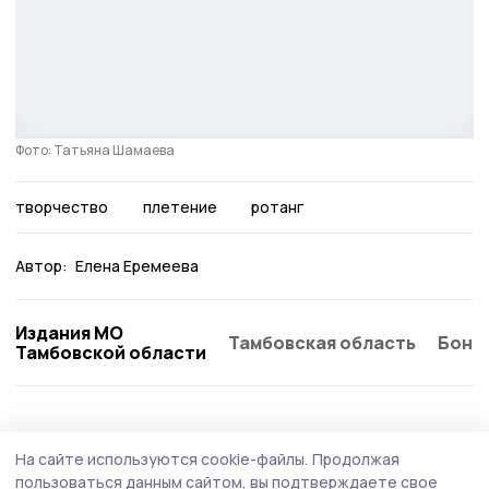
Фото: Татьяна Шамаева
творчество
плетение
ротанг
Автор:
Елена Еремеева
Издания МО
Тамбовская область
Бонд
Тамбовской области
Общество
5 августа , 18:23
На сайте используются cookie-файлы.
Продолжая
В Тамбовской области запускают проект
пользоваться данным сайтом, вы подтверждаете свое