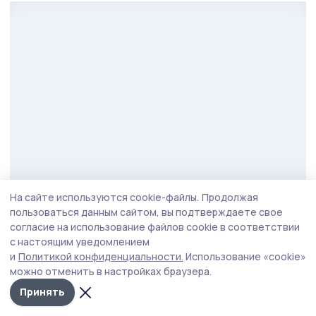
На сайте используются cookie-файлы.
Продолжая
Фото: Вадим Панов
пользоваться данным сайтом, вы подтверждаете свое
согласие на использование файлов cookie в соответствии
По его словам выпускники программы готовы
с настоящим уведомлением
продолжить служить Родине в новом качестве.
и
Политикой конфиденциальности.
Использование «cookie»
можно отменить в настройках браузера.
Уже сейчас 9 выпускников трудоустроены, 2
Принять
избраны депутатами. И назначения будут
продолжены.