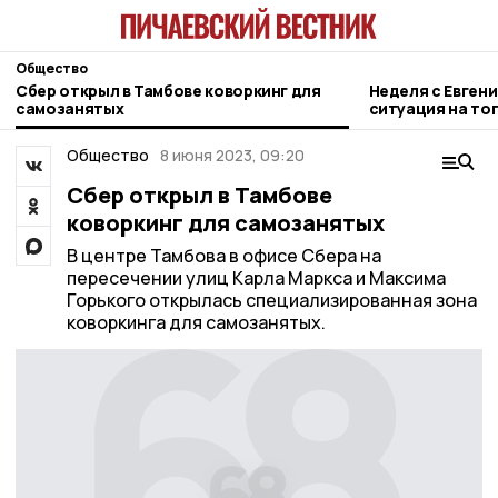
Общество
Сбер открыл в Тамбове коворкинг для
Неделя с Евген
самозанятых
ситуация на то
городе и приор
Общество
8 июня 2023, 09:20
Сбер открыл в Тамбове
коворкинг для самозанятых
В центре Тамбова в офисе Сбера на
пересечении улиц Карла Маркса и Максима
Горького открылась специализированная зона
коворкинга для самозанятых.