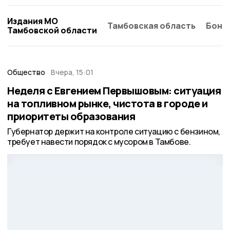
Издания МО
Тамбовская область
Бонд
Тамбовской области
Общество
Вчера, 15:01
Неделя с Евгением Первышовым: ситуация
на топливном рынке, чистота в городе и
приоритеты образования
Губернатор держит на контроле ситуацию с бензином,
требует навести порядок с мусором в Тамбове.