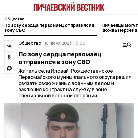
Общество
По зову сердца первомаец отправился в
Пичаевцы могут
зону СВО
дождь Персеиды 
Общество
18 июня 2023, 15:06
По зову сердца первомаец
отправился в зону СВО
Житель села Иловай-Рождественское
Первомайского муниципального округа решил
связать свою жизнь с военным делом и
заключил контракт на службу в зоне
специальной военной операции.