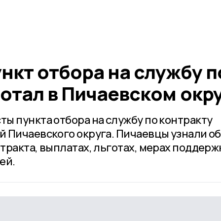
нкт отбора на службу п
отал в Пичаевском окр
ы пункта отбора на службу по контракту
 Пичаевского округа. Пичаевцы узнали об
тракта, выплатах, льготах, мерах поддерж
ей.