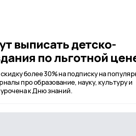
ут выписать детско-
дания по льготной цен
 скидку более 30% на подписку на популя
налы про образование, науку, культуру и
иурочена к Дню знаний.