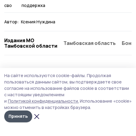
сво
поддержка
Автор:
Ксения Нуждина
Издания МО
Тамбовская область
Бонд
Тамбовской области
Общество
Вчера, 13:02
На сайте используются cookie-файлы.
Продолжая
За полгода мошенники пытались
пользоваться данным сайтом, вы подтверждаете свое
дозвониться до тамбовчан более семи
согласие на использование файлов cookie в соответствии
с настоящим уведомлением
миллионов раз
и
Политикой конфиденциальности.
Использование «cookie»
Чаще всего злоумышленники звонили пенсионерам с
можно отменить в настройках браузера.
доходом до 30 тысяч рублей и женщинам 45–54 лет.
Принять
Основные схемы — звонки от имени соцслужб,
госорганов и курьеров.