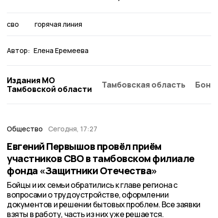
сво
горячая линия
Автор:
Елена Еремеева
Издания МО
Тамбовская область
Бонд
Тамбовской области
Общество
Сегодня, 17:27
Евгений Первышов провёл приём
участников СВО в тамбовском филиале
фонда «Защитники Отечества»
Бойцы и их семьи обратились к главе региона с
вопросами о трудоустройстве, оформлении
документов и решении бытовых проблем. Все заявки
взяты в работу, часть из них уже решается.