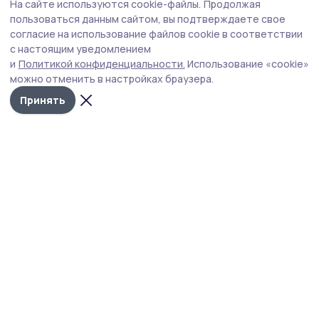
На сайте используются cookie-файлы.
Продолжая
Функциональные вещи из искусственного
пользоваться данным сайтом, вы подтверждаете свое
ротанга создаёт жительница Пичаева
согласие на использование файлов cookie в соответствии
с настоящим уведомлением
Татьяна Шамаева своими руками изготавливает кашпо,
и
Политикой конфиденциальности.
Использование «cookie»
корзинки, подставки для растений, интерьерные
можно отменить в настройках браузера.
украшения, которые делают дом и прилегающую
территорию уютнее и красивее.
Принять