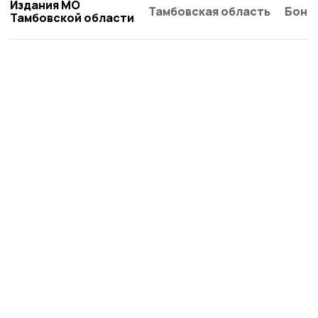
Издания МО
Тамбовская область
Бонд
Тамбовской области
Пичаевский вестник
Новости
Истории