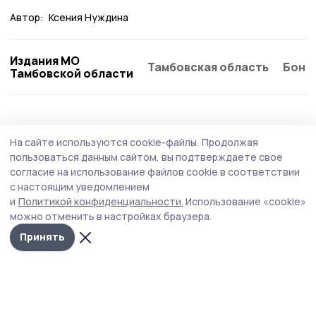
Автор:
Ксения Нуждина
Издания МО
Тамбовская область
Бонд
Тамбовской области
Общество
Вчера, 17:27
На сайте используются cookie-файлы.
Продолжая
Евгений Первышов провёл приём
пользоваться данным сайтом, вы подтверждаете свое
участников СВО в тамбовском филиале
согласие на использование файлов cookie в соответствии
с настоящим уведомлением
фонда «Защитники Отечества»
и
Политикой конфиденциальности.
Использование «cookie»
Бойцы и их семьи обратились к главе региона с
можно отменить в настройках браузера.
вопросами о трудоустройстве, оформлении
Принять
документов и решении бытовых проблем. Все заявки
взяты в работу, часть из них уже решается.