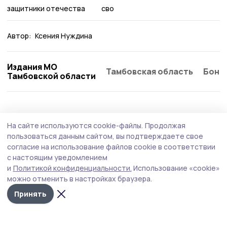
защитники отечества
сво
Автор:
Ксения Нуждина
Издания МО
Тамбовская область
Бонд
Тамбовской области
Общество
Вчера, 08:21
На сайте используются cookie-файлы.
Продолжая
Функциональные вещи из искусственного
пользоваться данным сайтом, вы подтверждаете свое
ротанга создаёт жительница Пичаева
согласие на использование файлов cookie в соответствии
с настоящим уведомлением
Татьяна Шамаева своими руками изготавливает кашпо,
и
Политикой конфиденциальности.
Использование «cookie»
корзинки, подставки для растений, интерьерные
можно отменить в настройках браузера.
украшения, которые делают дом и прилегающую
территорию уютнее и красивее.
Принять