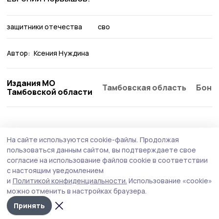
защитники отечества
сво
Автор:
Ксения Нуждина
Издания МО
Тамбовская область
Бонд
Тамбовской области
Общество
Вчера, 08:21
На сайте используются cookie-файлы.
Продолжая
Функциональные вещи из искусственного
пользоваться данным сайтом, вы подтверждаете свое
ротанга создаёт жительница Пичаева
согласие на использование файлов cookie в соответствии
с настоящим уведомлением
Татьяна Шамаева своими руками изготавливает кашпо,
и
Политикой конфиденциальности.
Использование «cookie»
корзинки, подставки для растений, интерьерные
можно отменить в настройках браузера.
украшения, которые делают дом и прилегающую
территорию уютнее и красивее.
Принять