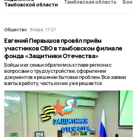
Тамбовская область
Бонд
Тамбовской области
Общество
Вчера, 17:27
Евгений Первышов провёл приём
участников СВО в тамбовском филиале
фонда «Защитники Отечества»
Бойцы и их семьи обратились к главе региона с
вопросами о трудоустройстве, оформлении
документов и решении бытовых проблем. Все заявки
взяты в работу, часть из них уже решается.