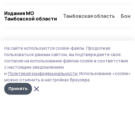
Издания МО
Тамбовская область
Бонд
Тамбовской области
Общество
Вчера, 17:27
На сайте используются cookie-файлы.
Продолжая
Евгений Первышов провёл приём
пользоваться данным сайтом, вы подтверждаете свое
участников СВО в тамбовском филиале
согласие на использование файлов cookie в соответствии
с настоящим уведомлением
фонда «Защитники Отечества»
и
Политикой конфиденциальности.
Использование «cookie»
Бойцы и их семьи обратились к главе региона с
можно отменить в настройках браузера.
вопросами о трудоустройстве, оформлении
Принять
документов и решении бытовых проблем. Все заявки
взяты в работу, часть из них уже решается.