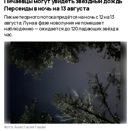
Пичаевцы могут увидеть звёздный дождь
Персеиды в ночь на 13 августа
Пик метеорного потока придётся на ночь с 12 на 13
августа. Луна в фазе новолуния не помешает
наблюдению — ожидается до 120 падающих звёзд в
час.
Фото: Анастасия Гоман