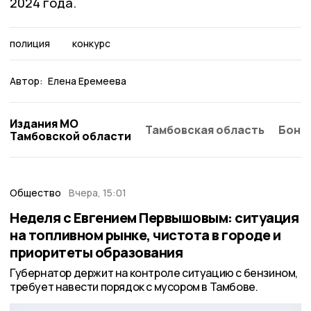
2024 года.
полиция
конкурс
Автор:
Елена Еремеева
Издания МО
Тамбовская область
Бонд
Тамбовской области
Общество
Вчера, 15:01
Неделя с Евгением Первышовым: ситуация
на топливном рынке, чистота в городе и
приоритеты образования
Губернатор держит на контроле ситуацию с бензином,
требует навести порядок с мусором в Тамбове.