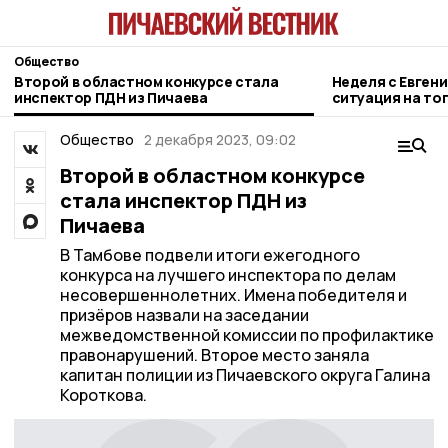
Общество
Второй в областном конкурсе стала
Неделя с Евген
инспектор ПДН из Пичаева
ситуация на то
городе и приор
Общество
2 декабря 2023, 09:02
Второй в областном конкурсе
стала инспектор ПДН из
Пичаева
В Тамбове подвели итоги ежегодного
конкурса на лучшего инспектора по делам
несовершеннолетних. Имена победителя и
призёров назвали на заседании
межведомственной комиссии по профилактике
правонарушений. Второе место заняла
капитан полиции из Пичаевского округа Галина
Короткова.