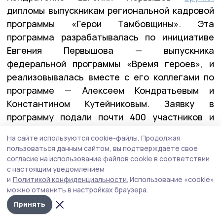
дипломы выпускникам региональной кадровой
программы «Герои Тамбовщины». Эта
программа разрабатывалась по инициативе
Евгения Первышова — выпускника
федеральной программы «Время героев», и
реализовывалась вместе с его коллегами по
программе — Алексеем Кондратьевым и
Константином Кутейниковым. Заявку в
программу подали почти 400 участников и
ветеранов СВО. После всех вступительных
На сайте используются cookie-файлы.
Продолжая
испытаний участниками первого потока стали
пользоваться данным сайтом, вы подтверждаете свое
27 ребят.
согласие на использование файлов cookie в соответствии
с настоящим уведомлением
и
Политикой конфиденциальности.
Использование «cookie»
можно отменить в настройках браузера.
— У них уже есть важные управленческие
Принять
качества: умение принимать решения в самых
сложных ситуациях, брать на себя