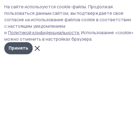
Общество
Вчера, 13:02
На сайте используются cookie-файлы.
Продолжая
За полгода мошенники пытались
пользоваться данным сайтом, вы подтверждаете свое
дозвониться до тамбовчан более семи
согласие на использование файлов cookie в соответствии
с настоящим уведомлением
миллионов раз
и
Политикой конфиденциальности.
Использование «cookie»
Чаще всего злоумышленники звонили пенсионерам с
можно отменить в настройках браузера.
доходом до 30 тысяч рублей и женщинам 45–54 лет.
Принять
Основные схемы — звонки от имени соцслужб,
госорганов и курьеров.