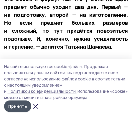
предмет обычно уходит два дня. Первый —
на подготовку, второй — на изготовление.
Но если предмет больших размеров
и сложный, то тут придётся повозиться
подольше. И, конечно, нужна усидчивость
и терпение, — делится Татьяна Шамаева.
Результат труда удивил и порадовал не только
На сайте используются cookie-файлы.
Продолжая
саму мастерицу, но и её родственников,
пользоваться данным сайтом, вы подтверждаете свое
друзей, знакомых. Кто-то захотел приобрести
согласие на использование файлов cookie в соответствии
такие изделия, кому-то женщина
с настоящим уведомлением
и
Политикой конфиденциальности.
Использование «cookie»
их передавала в подарок.
можно отменить в настройках браузера.
Татьяна признаётся, что сейчас занимается
Принять
плетением больше по необходимости, если
надо сделать что-то для себя или под
специальный заказ. Не потому, что потеряла