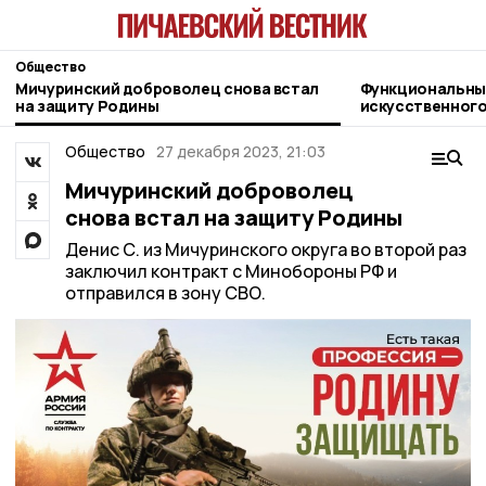
Общество
Мичуринский доброволец снова встал
Функциональны
на защиту Родины
искусственного
жительница Пи
Общество
27 декабря 2023, 21:03
Мичуринский доброволец
снова встал на защиту Родины
Денис С. из Мичуринского округа во второй раз
заключил контракт с Минобороны РФ и
отправился в зону СВО.