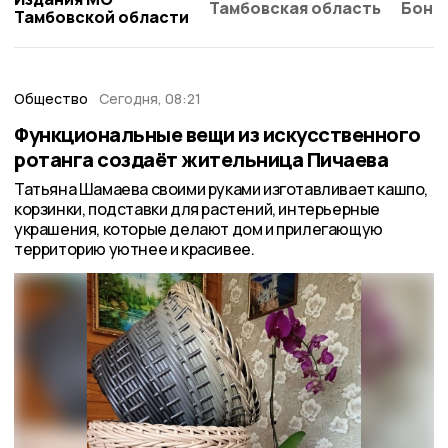
Тамбовская область
Бонд
Тамбовской области
Общество
Сегодня, 08:21
Функциональные вещи из искусственного
ротанга создаёт жительница Пичаева
Татьяна Шамаева своими руками изготавливает кашпо,
корзинки, подставки для растений, интерьерные
украшения, которые делают дом и прилегающую
территорию уютнее и красивее.