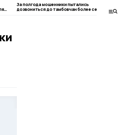
За полгода мошенники пытались
Пичаевцам
ля
дозвониться до тамбовчан более семи
безопасно
миллионов раз
ки