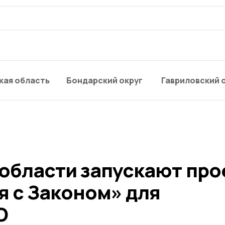
кая область
Бондарский округ
Гавриловский 
 области запускают про
я с Законом» для
О