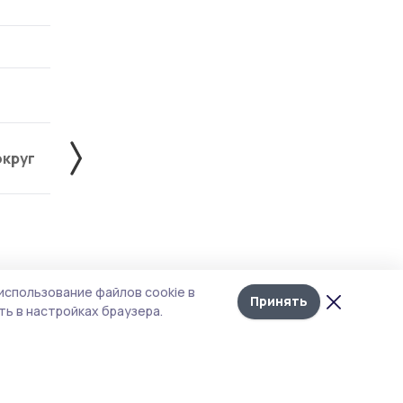
округ
Жердевский округ
Знаменский округ
Лента
10
использование файлов cookie в
новостей
Принять
ь в настройках браузера.
и