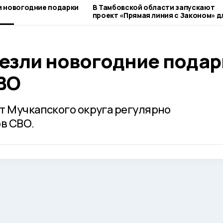
и новогодние подарки
В Тамбовской области запускают
проект «Прямая линия с Законом» д
ветеранов СВО
езли новогодние подар
ВО
т Мучкапского округа регулярно
в СВО.