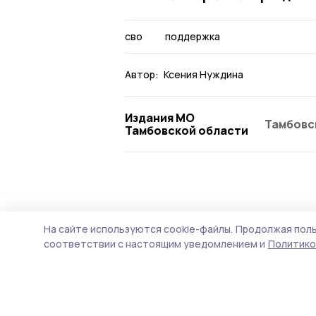
сво
поддержка
Автор:
Ксения Нуждина
Издания МО
Тамбовс
Тамбовской области
Общество
5 августа , 13:02
На сайте используются cookie-файлы.
Продолжая поль
За полгода м
соответствии с настоящим уведомлением и
Политико
дозвониться 
миллионов ра