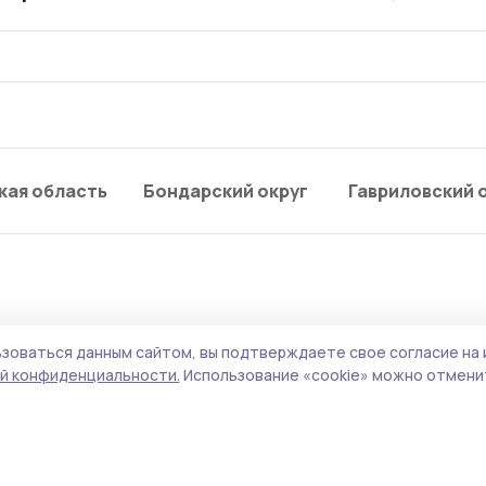
кая область
Бондарский округ
Гавриловский 
зоваться данным сайтом, вы подтверждаете свое согласие на 
ошенники пытались
й конфиденциальности.
Использование «cookie» можно отменит
до тамбовчан более сем
з