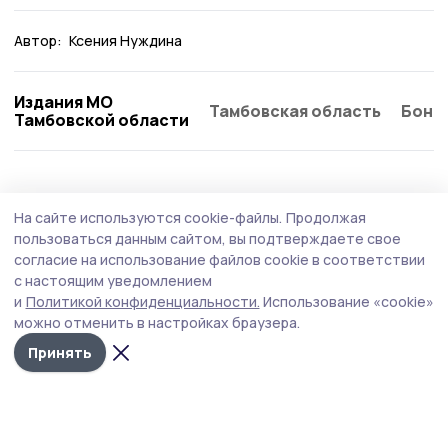
Автор:
Ксения Нуждина
Издания МО
Тамбовская область
Бонд
Тамбовской области
Общество
Сегодня, 08:21
На сайте используются cookie-файлы.
Продолжая
Функциональные вещи из искусственного
пользоваться данным сайтом, вы подтверждаете свое
ротанга создаёт жительница Пичаева
согласие на использование файлов cookie в соответствии
с настоящим уведомлением
Татьяна Шамаева своими руками изготавливает кашпо,
и
Политикой конфиденциальности.
Использование «cookie»
корзинки, подставки для растений, интерьерные
можно отменить в настройках браузера.
украшения, которые делают дом и прилегающую
территорию уютнее и красивее.
Принять