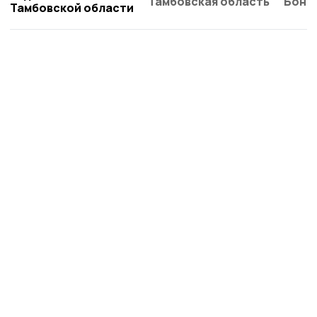
Тамбовская область
Бонд
Тамбовской области