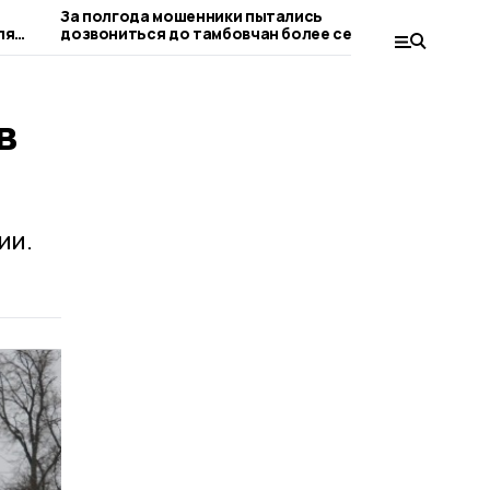
За полгода мошенники пытались
Пичаевцам
ля
дозвониться до тамбовчан более семи
безопасно
миллионов раз
в
ии.