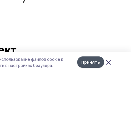
ект
Лента
10
использование файлов cookie в
новостей
Принять
ь в настройках браузера.
ров