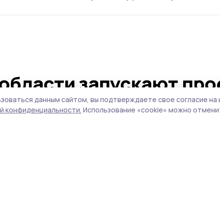
 области запускают про
я с Законом» для
зоваться данным сайтом, вы подтверждаете свое согласие на 
й конфиденциальности.
Использование «cookie» можно отменит
О
и Отечества» организует приёмы прокуро
 августа в 14:00.