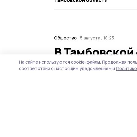
Общество
5 августа , 18:23
В Тамбовской
«Прямая лини
На сайте используются cookie-файлы.
Продолжая поль
соответствии с настоящим уведомлением и
Политико
ветеранов СВ
Филиал фонда «Защитник
во всех муниципалитетах 6