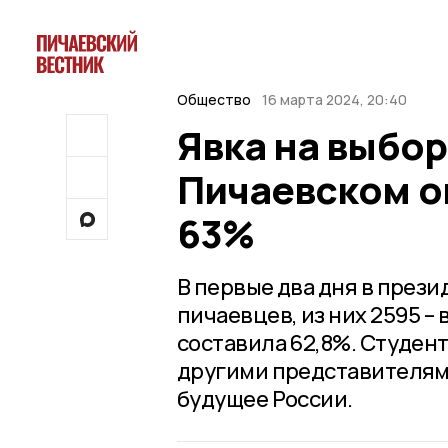
Общество
16 марта 2024, 20:40
Явка на выбор
Пичаевском о
63%
В первые два дня в през
пичаевцев, из них 2595 –
составила 62,8%. Студен
другими представителям
будущее России.