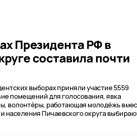
ах Президента РФ в
круге составила почти
идентских выборах приняли участие 5559
 вне помещений для голосования, явка
ты, волонтёры, работающая молодёжь вмес
и населения Пичаевского округа выбираю