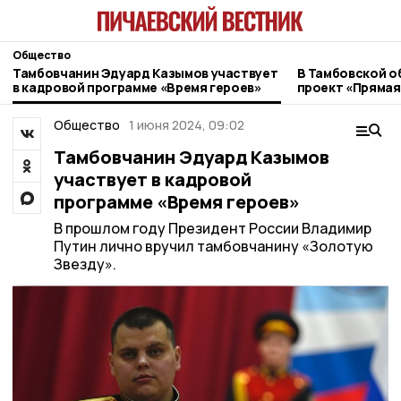
Общество
Тамбовчанин Эдуард Казымов участвует
В Тамбовской о
в кадровой программе «Время героев»
проект «Прямая
ветеранов СВО
Общество
1 июня 2024, 09:02
Тамбовчанин Эдуард Казымов
участвует в кадровой
программе «Время героев»
В прошлом году Президент России Владимир
Путин лично вручил тамбовчанину «Золотую
Звезду».