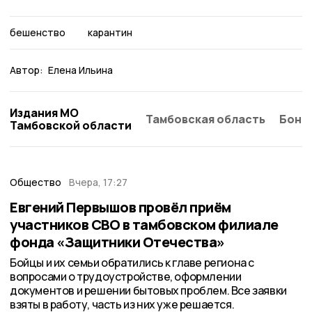
бешенство
карантин
Автор:
Елена Ильина
Издания МО
Тамбовская область
Бонд
Тамбовской области
Общество
Вчера, 17:27
Евгений Первышов провёл приём
участников СВО в тамбовском филиале
фонда «Защитники Отечества»
Бойцы и их семьи обратились к главе региона с
вопросами о трудоустройстве, оформлении
документов и решении бытовых проблем. Все заявки
взяты в работу, часть из них уже решается.