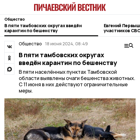
Общество
В пяти тамбовских округах введён
Евгений Первыш
карантин по бешенству
участников СВО
фонда «Защитн
Общество
18 июня 2024, 08:49
В пяти тамбовских округах
введён карантин по бешенству
В пяти населённых пунктах Тамбовской
области выявлены очаги бешенства животных.
С 11 июня в них действуют ограничительные
меры.