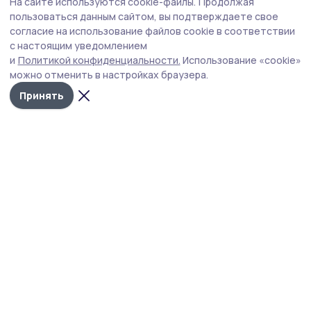
На сайте используются cookie-файлы.
Продолжая
Функциональные вещи из искусственного
пользоваться данным сайтом, вы подтверждаете свое
ротанга создаёт жительница Пичаева
согласие на использование файлов cookie в соответствии
с настоящим уведомлением
Татьяна Шамаева своими руками изготавливает кашпо,
и
Политикой конфиденциальности.
Использование «cookie»
корзинки, подставки для растений, интерьерные
можно отменить в настройках браузера.
украшения, которые делают дом и прилегающую
территорию уютнее и красивее.
Принять