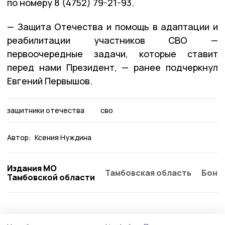
по номеру 8 (4752) 79-21-93.
— Защита Отечества и помощь в адаптации и
реабилитации участников СВО —
первоочередные задачи, которые ставит
перед нами Президент, — ранее подчеркнул
Евгений Первышов.
защитники отечества
сво
Автор:
Ксения Нуждина
Издания МО
Тамбовская область
Бонд
Тамбовской области
Общество
Вчера, 08:21