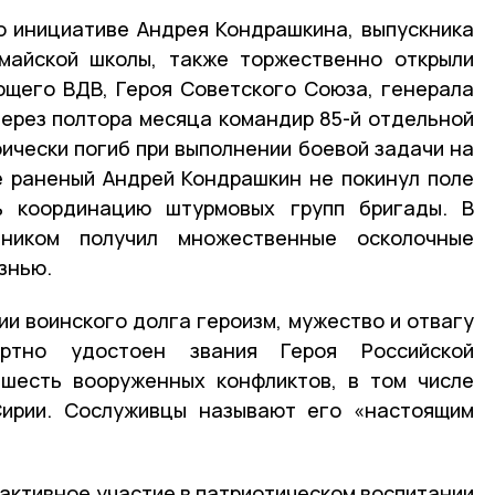
о инициативе Андрея Кондрашкина, выпускника
майской школы, также торжественно открыли
щего ВДВ, Героя Советского Союза, генерала
через полтора месяца командир 85-й отдельной
ически погиб при выполнении боевой задачи на
е раненый Андрей Кондрашкин не покинул поле
ь координацию штурмовых групп бригады. В
тником получил множественные осколочные
знью.
ии воинского долга героизм, мужество и отвагу
ртно удостоен звания Героя Российской
 шесть вооруженных конфликтов, в том числе
Сирии. Сослуживцы называют его «настоящим
активное участие в патриотическом воспитании