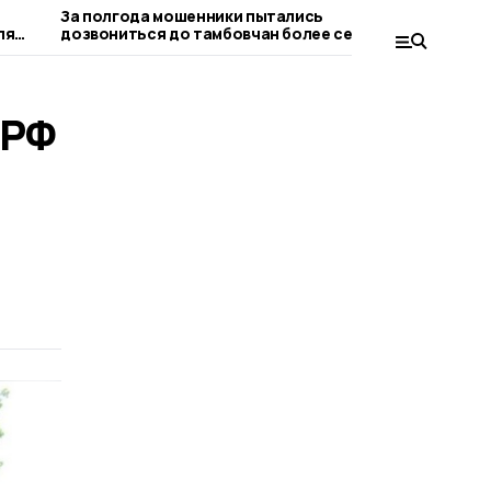
За полгода мошенники пытались
Пичаевцам
ля
дозвониться до тамбовчан более семи
безопасно
миллионов раз
 РФ