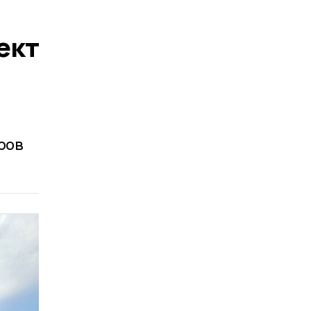
ект
ров