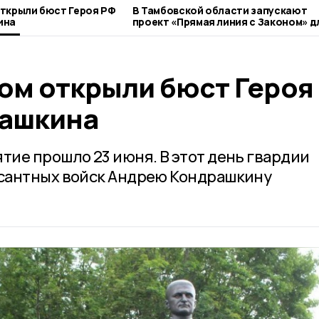
ткрыли бюст Героя РФ
В Тамбовской области запускают
ина
проект «Прямая линия с Законом» д
ветеранов СВО
ом открыли бюст Героя
рашкина
ие прошло 23 июня. В этот день гвардии
сантных войск Андрею Кондрашкину