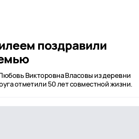
илеем поздравили
семью
Любовь Викторовна Власовы из деревни
руга отметили 50 лет совместной жизни.