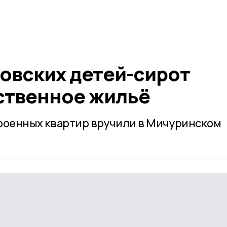
бовских детей-сирот
ственное жильё
троенных квартир вручили в Мичуринском