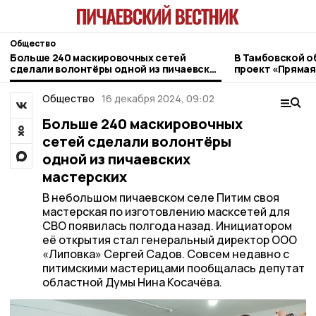
Общество
Больше 240 маскировочных сетей
В Тамбовской о
сделали волонтёры одной из пичаевских
проект «Прямая
мастерских
ветеранов СВО
Общество
16 декабря 2024, 09:02
Больше 240 маскировочных
сетей сделали волонтёры
одной из пичаевских
мастерских
В небольшом пичаевском селе Питим своя
мастерская по изготовлению масксетей для
СВО появилась полгода назад. Инициатором
её открытия стал генеральный директор ООО
«Липовка» Сергей Садов. Совсем недавно с
питимскими мастерицами пообщалась депутат
областной Думы Нина Косачёва.