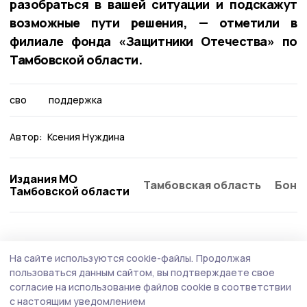
разобраться в вашей ситуации и подскажут
возможные пути решения, — отметили в
филиале фонда «Защитники Отечества» по
Тамбовской области.
сво
поддержка
Автор:
Ксения Нуждина
Издания МО
Тамбовская область
Бонд
Тамбовской области
Общество
Вчера, 13:02
На сайте используются cookie-файлы.
Продолжая
За полгода мошенники пытались
пользоваться данным сайтом, вы подтверждаете свое
дозвониться до тамбовчан более семи
согласие на использование файлов cookie в соответствии
с настоящим уведомлением
миллионов раз