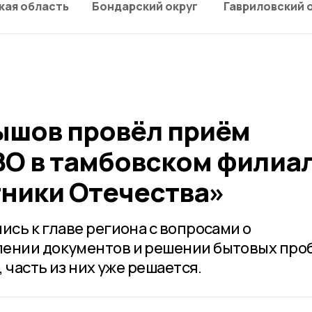
кая область
Бондарский округ
Гавриловский 
ышов провёл приём
ВО в тамбовском филиа
ники Отечества»
ись к главе региона с вопросами о
лении документов и решении бытовых про
, часть из них уже решается.