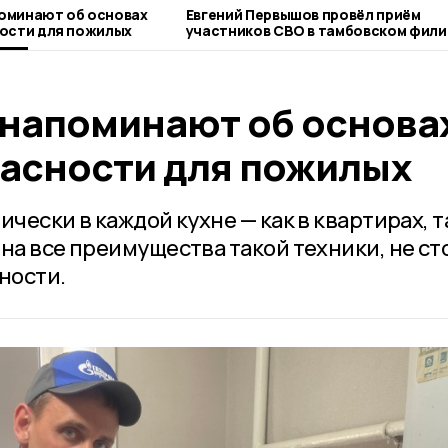
оминают об основах
Евгений Первышов провёл приём
ности для пожилых
участников СВО в тамбовском фили
фонда «Защитники Отечества»
напоминают об основа
пасности для пожилых
чески в каждой кухне — как в квартирах, та
на все преимущества такой техники, не ст
ности.