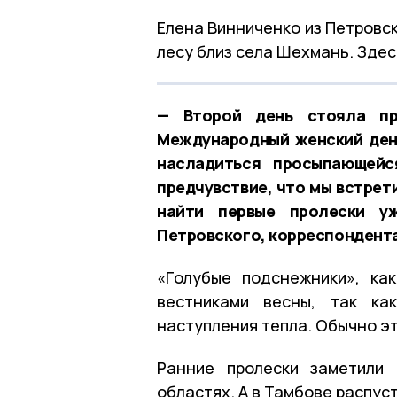
Елена Винниченко из Петровск
лесу близ села Шехмань. Здес
— Второй день стояла пр
Международный женский день
насладиться просыпающейс
предчувствие, что мы встрет
найти первые пролески у
Петровского, корреспондент
«Голубые подснежники», ка
вестниками весны, так ка
наступления тепла. Обычно эт
Ранние пролески заметили
областях. А в Тамбове распус