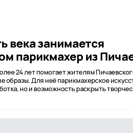
ь века занимается
м парикмахер из Пича
олее 24 лет помогает жителям Пичаевског
ые образы. Для неё парикмахерское искусс
аботка, но и возможность раскрыть творче