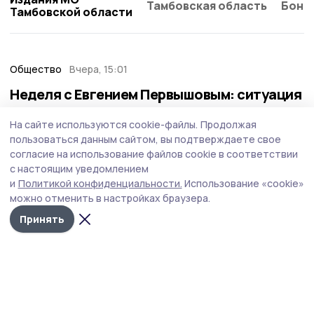
Тамбовская область
Бонд
Тамбовской области
Общество
Вчера, 15:01
Неделя с Евгением Первышовым: ситуация
на топливном рынке, чистота в городе и
На сайте используются cookie-файлы.
Продолжая
приоритеты образования
пользоваться данным сайтом, вы подтверждаете свое
Губернатор держит на контроле ситуацию с бензином,
согласие на использование файлов cookie в соответствии
требует навести порядок с мусором в Тамбове.
с настоящим уведомлением
и
Политикой конфиденциальности.
Использование «cookie»
можно отменить в настройках браузера.
Принять