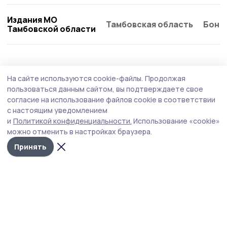
Издания МО
Тамбовская область
Бонд
Тамбовской области
Общество
Вчера, 08:21
На сайте используются cookie-файлы.
Продолжая
Функциональные вещи из искусственного
пользоваться данным сайтом, вы подтверждаете свое
ротанга создаёт жительница Пичаева
согласие на использование файлов cookie в соответствии
с настоящим уведомлением
Татьяна Шамаева своими руками изготавливает кашпо,
и
Политикой конфиденциальности.
Использование «cookie»
корзинки, подставки для растений, интерьерные
можно отменить в настройках браузера.
украшения, которые делают дом и прилегающую
территорию уютнее и красивее.
Принять