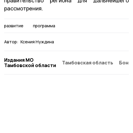
правительство региона для дальнейшего
рассмотрения.
развитие
программа
Автор:
Ксения Нуждина
Издания МО
Тамбовская область
Бонд
Тамбовской области