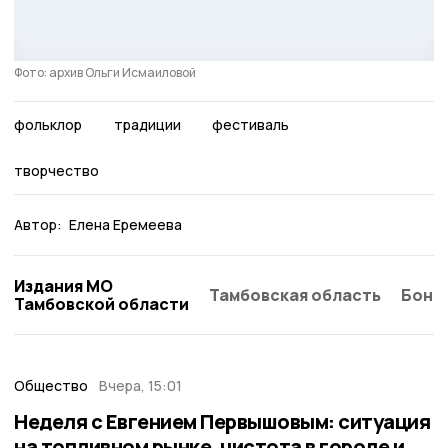
Фото: архив Ольги Исмаиловой
фольклор
традиции
фестиваль
творчество
Автор:
Елена Еремеева
Издания МО
Тамбовская область
Бонд
Тамбовской области
Общество
Вчера, 15:01
Неделя с Евгением Первышовым: ситуация
на топливном рынке, чистота в городе и