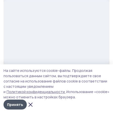
Фото: Алексей Бучнев
На сайте используются cookie-файлы.
Продолжая
пользоваться данным сайтом, вы подтверждаете свое
Губернатор проверил и исполнение поручения
согласие на использование файлов cookie в соответствии
с настоящим уведомлением
по капремонту крыши на улице Советской
и
Политикой конфиденциальности.
Использование «cookie»
в Жердевке. Подрядчик выполнил работы
можно отменить в настройках браузера.
в полном объёме и раньше обещанного срока.
Принять
Герои Тамбовщины