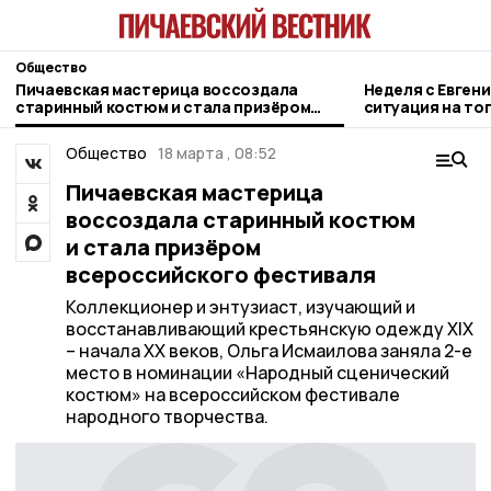
Общество
Пичаевская мастерица воссоздала
Неделя с Евген
старинный костюм и стала призёром
ситуация на то
всероссийского фестиваля
городе и приор
Общество
18 марта , 08:52
Пичаевская мастерица
воссоздала старинный костюм
и стала призёром
всероссийского фестиваля
Коллекционер и энтузиаст, изучающий и
восстанавливающий крестьянскую одежду XIX
– начала XX веков, Ольга Исмаилова заняла 2-е
место в номинации «Народный сценический
костюм» на всероссийском фестивале
народного творчества.