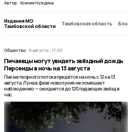
Автор:
Ксения Нуждина
Издания МО
Тамбовская область
Бонд
Тамбовской области
Общество
8 августа , 17:03
Пичаевцы могут увидеть звёздный дождь
Персеиды в ночь на 13 августа
Пик метеорного потока придётся на ночь с 12 на 13
августа. Луна в фазе новолуния не помешает
наблюдению — ожидается до 120 падающих звёзд в
час.