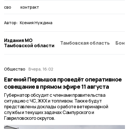
сво
контракт
Автор:
Ксения Нуждина
Издания МО
Тамбовская область
Бонд
Тамбовской области
Общество
Вчера, 16:02
Евгений Первышов проведёт оперативное
совещание в прямом эфире 11 августа
Губернатор обсудит с членами правительства
ситуацию с ЧС, ЖКХ и топливом. Также будут
представлены доклады о работе ветеринарной
службы и текущих задачах Сампурского и
Гавриловского округов.