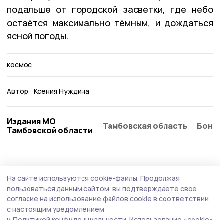
подальше от городской засветки, где небо
остаётся максимально тёмным, и дождаться
ясной погоды.
космос
Автор:
Ксения Нуждина
Издания МО
Тамбовская область
Бонд
Тамбовской области
Общество
7 августа , 17:27
На сайте используются cookie-файлы.
Продолжая
Евгений Первышов провёл приём
пользоваться данным сайтом, вы подтверждаете свое
участников СВО в тамбовском филиале
согласие на использование файлов cookie в соответствии
с настоящим уведомлением
фонда «Защитники Отечества»
и
Политикой конфиденциальности.
Использование «cookie»