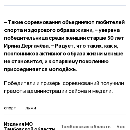
– Такие соревнования объединяют любителей
спорта и здорового образа жизни, – уверена
победительница среди женщин старше 50 лет
Ирина Дергачёва. – Радует, что таких, как я,
поклонников активного образа жизни меньше
не становится, и к старшему поколению
присоединяется молодёжь.
Победители и призёры соревнований получили
грамоты администрации района и медали.
спорт
лыжи
Издания МО
Тамбовская область
Бонд
Тамбовской области