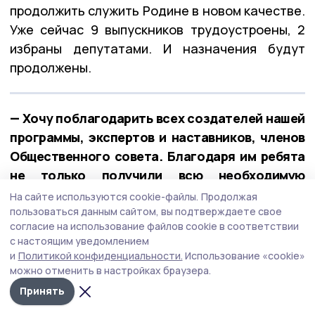
продолжить служить Родине в новом качестве.
Уже сейчас 9 выпускников трудоустроены, 2
избраны депутатами. И назначения будут
продолжены.
— Хочу поблагодарить всех создателей нашей
программы, экспертов и наставников, членов
Общественного совета. Благодаря им ребята
не только получили всю необходимую
информацию, но и приобрели ценный
На сайте используются cookie-файлы.
Продолжая
практический опыт, — отметил губернатор.
пользоваться данным сайтом, вы подтверждаете свое
согласие на использование файлов cookie в соответствии
с настоящим уведомлением
Сохранение исторической памяти
и
Политикой конфиденциальности.
Использование «cookie»
можно отменить в настройках браузера.
Глава области в завершение недели провёл
Принять
первое заседание Попечительского совета