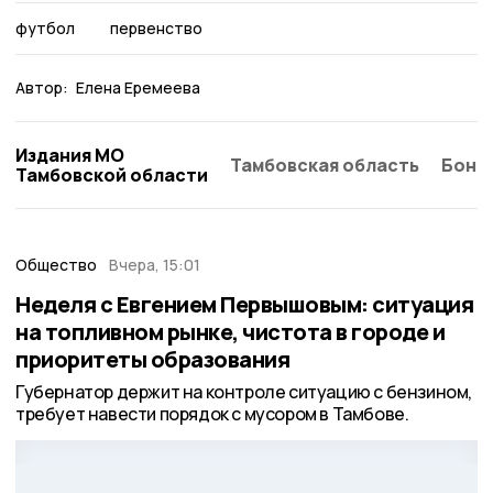
футбол
первенство
Автор:
Елена Еремеева
Издания МО
Тамбовская область
Бонд
Тамбовской области
Общество
Вчера, 15:01
Неделя с Евгением Первышовым: ситуация
на топливном рынке, чистота в городе и
приоритеты образования
Губернатор держит на контроле ситуацию с бензином,
требует навести порядок с мусором в Тамбове.