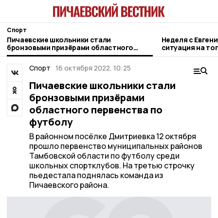
Спорт
Пичаевские школьники стали
Неделя с Евген
бронзовыми призёрами областного
ситуация на то
первенства по футболу
городе и приор
Спорт
16 октября 2022, 10:25
Пичаевские школьники стали
бронзовыми призёрами
областного первенства по
футболу
В районном посёлке Дмитриевка 12 октября
прошло первенство муниципальных районов
Тамбовской области по футболу среди
школьных спортклубов. На третью строчку
пьедестала поднялась команда из
Пичаевского района.