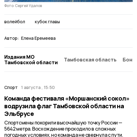
Фото: Сергей Удалов
волейбол
кубок главы
Автор:
Елена Еремеева
Издания МО
Тамбовская область
Бонд
Тамбовской области
Спорт
1 августа , 15:50
Команда фестиваля «Моршанский сокол»
водрузила флаг Тамбовской области на
Эльбрусе
Спортсмены покорили высочайшую точку России —
5642 метра. Восхождение проходило в сложных
погодных условиях, но команда не свернула с пути.