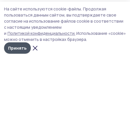
Спорт
21 июля , 09:03
На сайте используются cookie-файлы.
Продолжая
В пятёрку сильнейших вошли пичаевцы на
пользоваться данным сайтом, вы подтверждаете свое
XX сельских играх в Знаменке
согласие на использование файлов cookie в соответствии
с настоящим уведомлением
Команда Пичаевского округа заняла пятое место из
и
Политикой конфиденциальности.
Использование «cookie»
пятнадцати в общем зачёте XX областных летних
можно отменить в настройках браузера.
сельских спортивных игр.
Принять