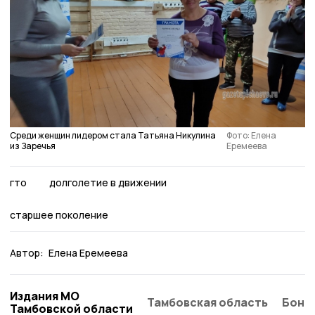
Среди женщин лидером стала Татьяна Никулина
Фото: Елена
из Заречья
Еремеева
гто
долголетие в движении
старшее поколение
Автор:
Елена Еремеева
Издания МО
Тамбовская область
Бонд
Тамбовской области