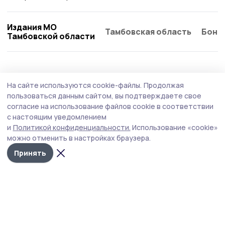
Издания МО
Тамбовская область
Бонд
Тамбовской области
Спорт
21 июля , 09:03
На сайте используются cookie-файлы.
Продолжая
В пятёрку сильнейших вошли пичаевцы на
пользоваться данным сайтом, вы подтверждаете свое
XX сельских играх в Знаменке
согласие на использование файлов cookie в соответствии
с настоящим уведомлением
Команда Пичаевского округа заняла пятое место из
и
Политикой конфиденциальности.
Использование «cookie»
пятнадцати в общем зачёте XX областных летних
можно отменить в настройках браузера.
сельских спортивных игр.
Принять