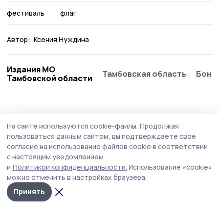
фестиваль
флаг
Автор:
Ксения Нуждина
Издания МО
Тамбовская область
Бонд
Тамбовской области
Спорт
21 июля , 09:03
На сайте используются cookie-файлы.
Продолжая
В пятёрку сильнейших вошли пичаевцы на
пользоваться данным сайтом, вы подтверждаете свое
XX сельских играх в Знаменке
согласие на использование файлов cookie в соответствии
с настоящим уведомлением
Команда Пичаевского округа заняла пятое место из
и
Политикой конфиденциальности.
Использование «cookie»
пятнадцати в общем зачёте XX областных летних
можно отменить в настройках браузера.
сельских спортивных игр.
Принять