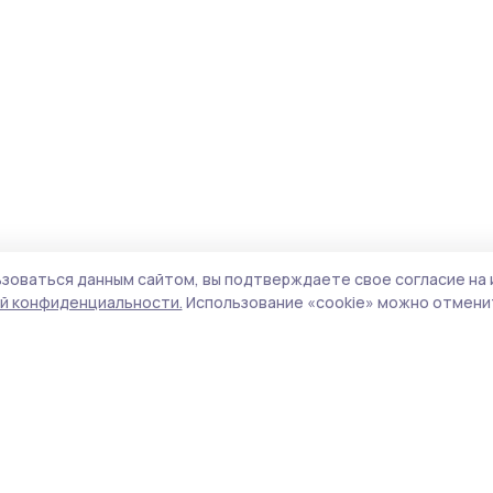
зоваться данным сайтом, вы подтверждаете свое согласие на 
й конфиденциальности.
Использование «cookie» можно отменит
Учредитель и издатель:
ООО «Издательский
Пол
дом «Тамбов»
Сайт
Адрес редакции:
392000, Тамбовская обл.,
cook
г.Тамбов, ш. Моршанское, д.14а
сайт
Номер телефона редакции:
8 (4752) 45-05-
испо
76
нас
Электронная почта редакции:
конф