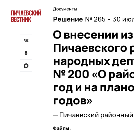
Документы
Решение
№ 265 • 30 ию
О внесении и
Пичаевского 
народных депу
№ 200 «О рай
год и на план
годов»
— Пичаевский районный
Файлы: