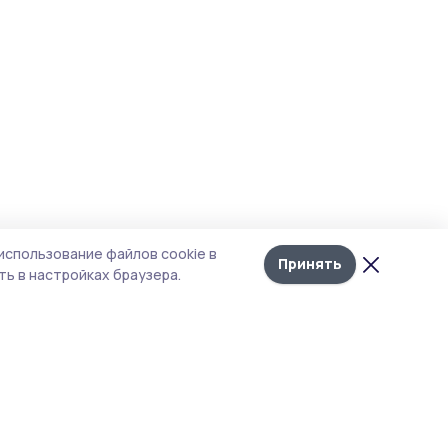
использование файлов cookie в
Принять
ь в настройках браузера.
итика конфиденциальности
 содержит сервисы, использующие
ies. Продолжая пользоваться данным
ом, вы подтверждаете свое согласие на
льзование файлов cookie в соответствии с
тоящим уведомлением и Политикой
иденциальности. Использование «cookie»