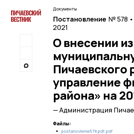
Документы
Постановление
№ 578 •
2021
О внесении и
муниципальн
Пичаевского 
управление ф
района» на 20
— Администрация Пичае
Файлы:
postanovlenie578.pdf..pdf