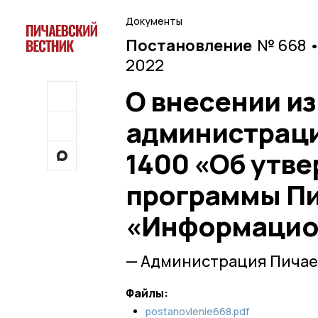
Документы
Постановление
№ 668 •
2022
О внесении и
администрации
1400 «Об утв
программы Пи
«Информацио
— Администрация Пичае
Файлы:
postanovlenie668.pdf