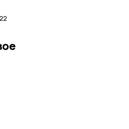
22
вое