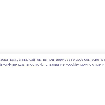
зоваться данным сайтом, вы подтверждаете свое согласие на 
й конфиденциальности.
Использование «cookie» можно отменит
Учредитель и издатель:
ООО «Издательский
Пол
дом «Тамбов»
Сайт
Адрес редакции:
392000, Тамбовская обл.,
cook
г.Тамбов, ш. Моршанское, д.14а
сайт
Номер телефона редакции:
8 (4752) 45-05-
испо
76
нас
Электронная почта редакции:
конф