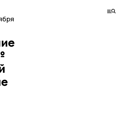
тября
ние
№
й
ие