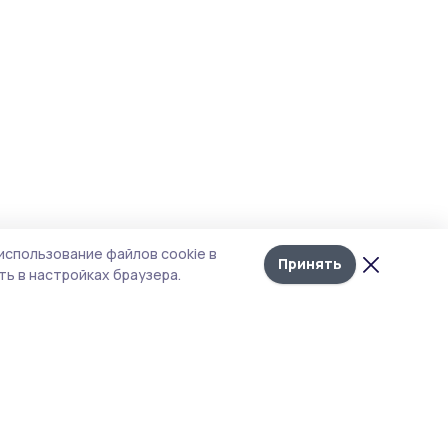
использование файлов cookie в
Принять
ь в настройках браузера.
итика конфиденциальности
 содержит сервисы, использующие
ies. Продолжая пользоваться данным
ом, вы подтверждаете свое согласие на
льзование файлов cookie в соответствии с
тоящим уведомлением и Политикой
иденциальности. Использование «cookie»