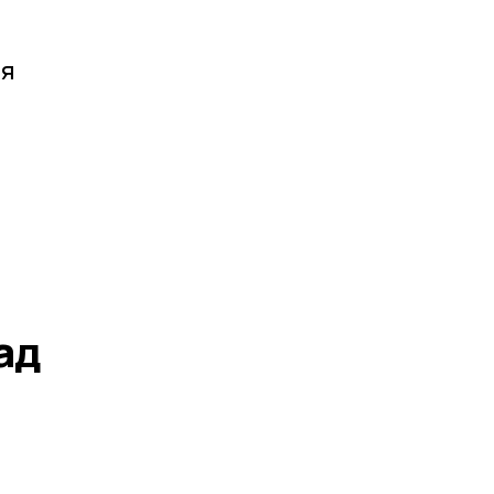
ря
ад