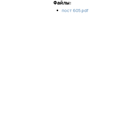
Файлы:
пост 605.pdf