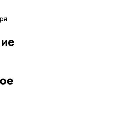
бря
ние
ое