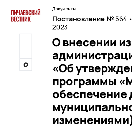
Документы
Постановление
№ 564 •
2023
О внесении и
администрации
«Об утвержде
программы «М
обеспечение 
муниципально
изменениями